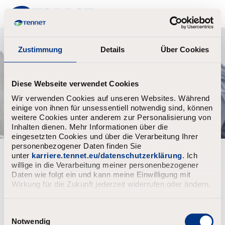
TenneT
Zustimmung
Details
Über Cookies
Diese Webseite verwendet Cookies
Wir verwenden Cookies auf unseren Websites. Während
einige von ihnen für unsessentiell notwendig sind, können
weitere Cookies unter anderem zur Personalisierung von
Inhalten dienen. Mehr Informationen über die
eingesetzten Cookies und über die Verarbeitung Ihrer
personenbezogener Daten finden Sie
Forgot your password?
unter
karriere.tennet.eu/datenschutzerklärung
. Ich
willige in die Verarbeitung meiner personenbezogener
Daten wie folgt ein und kann meine Einwilligung mit
Enter the email address associated with your account, then
Wirkung für die Zukunft jederzeit widerrufen oder ändern.
click "Continue".
We will email you a link to reset your password.
E
i
Notwendig
Reset password with your e-mail