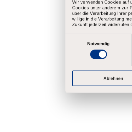
Wir verwenden Cookies auf u
Enter the 
Cookies unter anderem zur Pe
über die Verarbeitung Ihrer 
We will em
willige in die Verarbeitung 
Zukunft jederzeit widerrufen 
Reset passwor
E-mail
*
E
i
Notwendig
n
w
i
l
l
i
Ablehnen
g
u
n
g
s
a
u
s
w
a