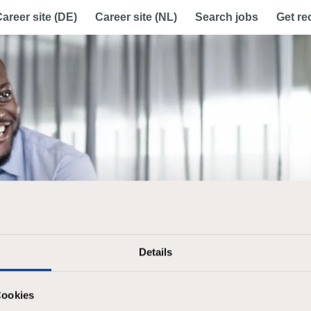
areer site (DE)
Career site (NL)
Search jobs
Get r
Details
Cookies
 your password?