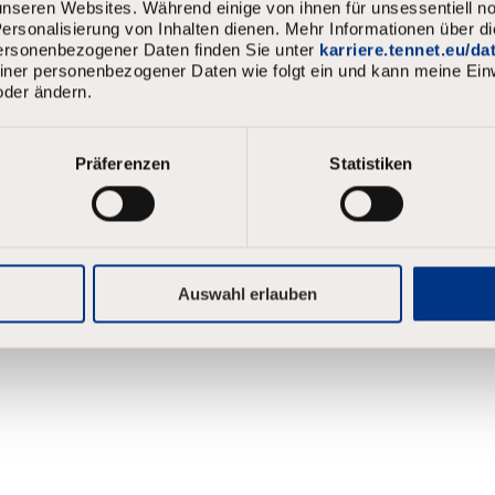
nseren Websites. Während einige von ihnen für unsessentiell no
email address associated with your account, then click "Continu
rsonalisierung von Inhalten dienen. Mehr Informationen über d
personenbezogener Daten finden Sie unter
karriere.tennet.eu/d
ail you a link to reset your password.
meiner personenbezogener Daten wie folgt ein und kann meine Einw
oder ändern.
d with your e-mail
Continue
Präferenzen
Statistiken
Auswahl erlauben