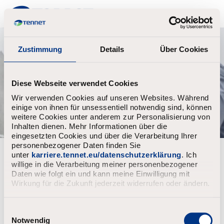
TenneT
Zustimmung
Details
Über Cookies
Diese Webseite verwendet Cookies
Wir verwenden Cookies auf unseren Websites. Während
einige von ihnen für unsessentiell notwendig sind, können
weitere Cookies unter anderem zur Personalisierung von
Inhalten dienen. Mehr Informationen über die
eingesetzten Cookies und über die Verarbeitung Ihrer
personenbezogener Daten finden Sie
unter
karriere.tennet.eu/datenschutzerklärung
. Ich
willige in die Verarbeitung meiner personenbezogener
Upload CV file test
Daten wie folgt ein und kann meine Einwilligung mit
Upload CV
Wirkung für die Zukunft jederzeit widerrufen oder ändern.
E
i
Notwendig