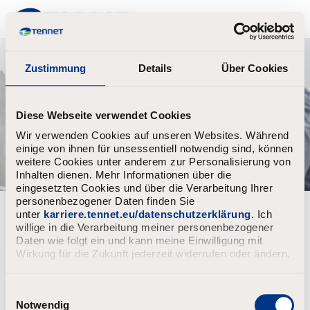
TenneT
Zustimmung
Details
Über Cookies
Diese Webseite verwendet Cookies
Wir verwenden Cookies auf unseren Websites. Während
einige von ihnen für unsessentiell notwendig sind, können
weitere Cookies unter anderem zur Personalisierung von
Inhalten dienen. Mehr Informationen über die
eingesetzten Cookies und über die Verarbeitung Ihrer
personenbezogener Daten finden Sie
unter
karriere.tennet.eu/datenschutzerklärung
. Ich
willige in die Verarbeitung meiner personenbezogener
Upload CV file test
Daten wie folgt ein und kann meine Einwilligung mit
Upload CV
Wirkung für die Zukunft jederzeit widerrufen oder ändern.
E
i
Notwendig