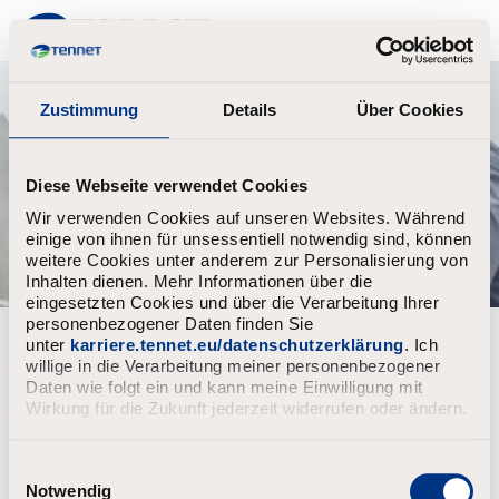
TenneT
Zustimmung
Details
Über Cookies
Diese Webseite verwendet Cookies
Wir verwenden Cookies auf unseren Websites. Während
einige von ihnen für unsessentiell notwendig sind, können
weitere Cookies unter anderem zur Personalisierung von
Inhalten dienen. Mehr Informationen über die
eingesetzten Cookies und über die Verarbeitung Ihrer
personenbezogener Daten finden Sie
unter
karriere.tennet.eu/datenschutzerklärung
. Ich
willige in die Verarbeitung meiner personenbezogener
Upload CV file test
Daten wie folgt ein und kann meine Einwilligung mit
Upload CV
Wirkung für die Zukunft jederzeit widerrufen oder ändern.
E
i
Notwendig