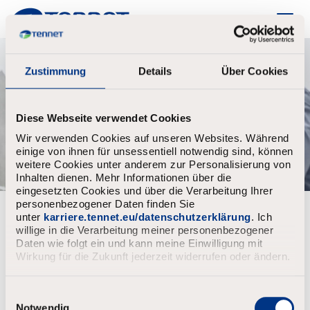
TenneT
Zustimmung
Details
Über Cookies
Diese Webseite verwendet Cookies
Wir verwenden Cookies auf unseren Websites. Während
einige von ihnen für unsessentiell notwendig sind, können
weitere Cookies unter anderem zur Personalisierung von
Inhalten dienen. Mehr Informationen über die
eingesetzten Cookies und über die Verarbeitung Ihrer
personenbezogener Daten finden Sie
Already registered?
unter
karriere.tennet.eu/datenschutzerklärung
. Ich
willige in die Verarbeitung meiner personenbezogener
Login
Username
Daten wie folgt ein und kann meine Einwilligung mit
Wirkung für die Zukunft jederzeit widerrufen oder ändern.
E
Password
i
Notwendig