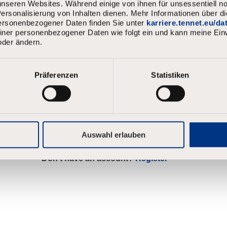
nseren Websites. Während einige von ihnen für unsessentiell no
Login
Username
rsonalisierung von Inhalten dienen. Mehr Informationen über d
personenbezogener Daten finden Sie unter
karriere.tennet.eu/d
meiner personenbezogener Daten wie folgt ein und kann meine Einw
oder ändern.
Password
Präferenzen
Statistiken
Log in
Forgot your password?
Auswahl erlauben
Don't have an account?
Register