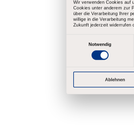
Wir verwenden Cookies auf u
Cookies unter anderem zur Pe
über die Verarbeitung Ihrer 
willige in die Verarbeitung 
Zukunft jederzeit widerrufen 
E
i
Notwendig
n
w
i
l
l
i
Ablehnen
g
u
n
g
s
a
u
s
w
a