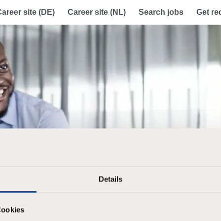
areer site (DE)
Career site (NL)
Search jobs
Get r
Details
Cookies
Already registered?