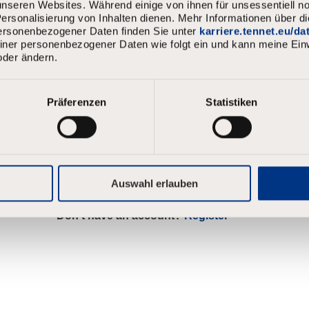
nseren Websites. Während einige von ihnen für unsessentiell no
Login
Username
rsonalisierung von Inhalten dienen. Mehr Informationen über d
personenbezogener Daten finden Sie unter
karriere.tennet.eu/d
meiner personenbezogener Daten wie folgt ein und kann meine Einw
oder ändern.
Password
Präferenzen
Statistiken
Log in
Forgot your password?
Auswahl erlauben
Don't have an account?
Register