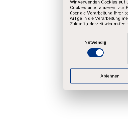
Wir verwenden Cookies auf u
Cookies unter anderem zur Pe
über die Verarbeitung Ihrer 
willige in die Verarbeitung 
Zukunft jederzeit widerrufen 
E
i
Notwendig
n
w
i
l
l
i
Ablehnen
g
u
n
g
s
a
u
s
w
a