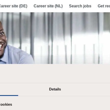
areer site (DE)
Career site (NL)
Search jobs
Get r
Details
Cookies
Already registered?