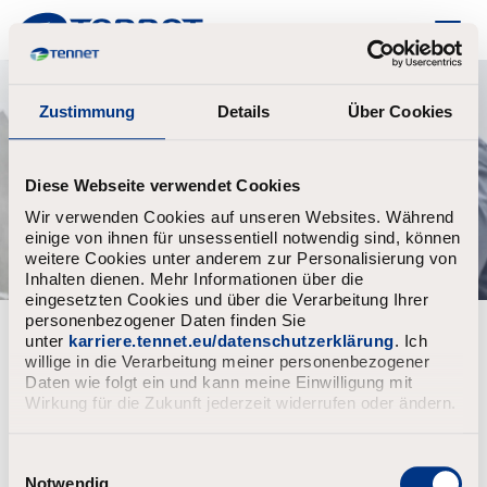
TenneT
Zustimmung
Details
Über Cookies
Diese Webseite verwendet Cookies
Wir verwenden Cookies auf unseren Websites. Während
einige von ihnen für unsessentiell notwendig sind, können
weitere Cookies unter anderem zur Personalisierung von
Inhalten dienen. Mehr Informationen über die
eingesetzten Cookies und über die Verarbeitung Ihrer
personenbezogener Daten finden Sie
Already registered?
unter
karriere.tennet.eu/datenschutzerklärung
. Ich
willige in die Verarbeitung meiner personenbezogener
Login
Username
Daten wie folgt ein und kann meine Einwilligung mit
Wirkung für die Zukunft jederzeit widerrufen oder ändern.
E
Password
i
Notwendig