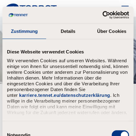
TenneT
Zustimmung
Details
Über Cookies
Diese Webseite verwendet Cookies
Wir verwenden Cookies auf unseren Websites. Während
einige von ihnen für unsessentiell notwendig sind, können
weitere Cookies unter anderem zur Personalisierung von
Inhalten dienen. Mehr Informationen über die
eingesetzten Cookies und über die Verarbeitung Ihrer
personenbezogener Daten finden Sie
Already registered?
unter
karriere.tennet.eu/datenschutzerklärung
. Ich
willige in die Verarbeitung meiner personenbezogener
Login
Username
Daten wie folgt ein und kann meine Einwilligung mit
Wirkung für die Zukunft jederzeit widerrufen oder ändern.
E
Password
i
Notwendig