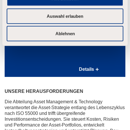
w
a
Gesunde und kostengünstige Ernährung in unseren
Details
h
Betriebsrestaurants (an unseren Standorten Bayreuth und
Auswahl erlauben
l
Lehrte)
Modernes
Diverse Kursangebote im Unternehmen sowie
Arbeitsumfeld
Kostenbeteiligung für Sporteinrichtungen
Ablehnen
Beratungsangebote und Gesundheitschecks durch
unsere Betriebsärzte vor Ort
Infoveranstaltungen zu Präventionsmaßnahmen
Modernes Arbeitsumfeld im Campus Charakter
Details
Moderne Arbeitsmittel
Ergonomische Arbeitsplätze
Sehr gut ausgestattete Konferenzräume und
UNSERE HERAUSFORDERUNGEN
Kommunikationslösungen, die die standort- und
grenzüberschreitende Zusammenarbeit ermöglichen
Die Abteilung Asset Management & Technology
verantwortet die Asset-Strategie entlang des Lebenszyklus
nach ISO 55000 und trifft übergreifende
Investitionsentscheidungen. Sie steuert Kosten, Risiken
und Performance der Asset-Portfolios, entwickelt