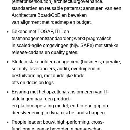
(
enterprise
/solution)
architectuurgovernance
,
standaarden en
reusable
patterns
; aansturen van een
Architecture Board/
CoE
en bewaken
van
alignment
met
roadmap
en budget.
Bekend met TOGAF, ITIL en
testmanagementstandaarden; werkt pragmatisch
in
scaled
-agile omgevingen (bijv.
SAFe
) met strakke
release-cadans en
quality
gates.
Sterk in stakeholdermanagement (business, operatie,
security, leveranciers, audit); overtuigend in
besluitvorming, met duidelijke
trade-
offs
en
decision
logs
Ervaring met het opzetten/transformeren van IT-
afdelingen naar een product-
en
platformoperating
model; end-
to
-end grip op
dienstverlening in dynamische landschappen.
People leader: bouwt high-
performing
, cross-
functionele teams; bevordert eigenaarschap,