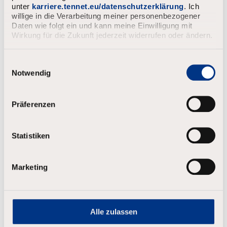
unter
karriere.tennet.eu/datenschutzerklärung
. Ich
willige in die Verarbeitung meiner personenbezogener
Daten wie folgt ein und kann meine Einwilligung mit
Wirkung für die Zukunft jederzeit widerrufen oder ändern.
E
i
Notwendig
n
w
i
Präferenzen
l
l
i
Statistiken
g
u
n
Marketing
g
s
a
u
s
Alle zulassen
w
a