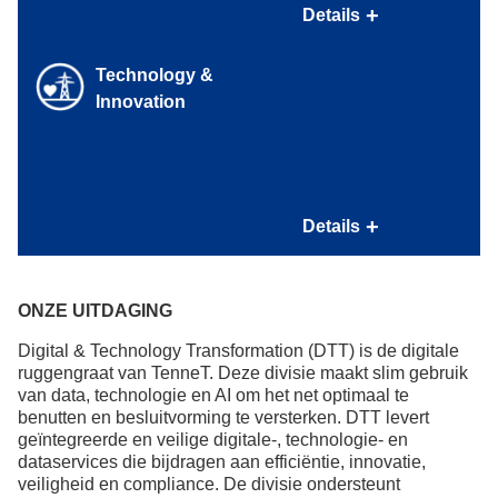
Always Energy programma met een brede mix aan
Details
trainingen en workshops om je fysiek en mentaal fit te
houden;
Technology &
Fietsvergoeding;
Innovation
Bijdrage van €60,- bruto aan de premie voor je
ziektekostenverzekering;
Bijdrage van €30,- bruto aan de premie voor je
Inspirerende werkomgeving
aanvullende ziektekostenverzekering;
Bijdrage van €40,-aan je sportabonnement;
Hoofdkantoor MCE in Arnhem gelegen aan de rand van
Details
landgoed Mariëndaal. Ideaal voor een lunchwandeling in
het groen of lunch buiten op het terras;
Bedrijfsrestaurant met gevarieerde en brede keuze
voor lunch met collega’s of relaties;
ONZE UITDAGING
T-café voor je croissantje en verse koffie;
Digital & Technology Transformation (DTT) is de digitale
Flexibele werkplekken op onze kantoorlocaties met
ruggengraat van TenneT. Deze divisie maakt slim gebruik
zones om te brainstormen, te vergaderen, geconcentreerd
van data, technologie en AI om het net optimaal te
te werken of elkaar te ontmoeten;
benutten en besluitvorming te versterken.
DTT levert
geïntegreerde en veilige digitale-, technologie- en
dataservices die bijdragen aan efficiëntie, innovatie,
veiligheid en compliance. De divisie ondersteunt