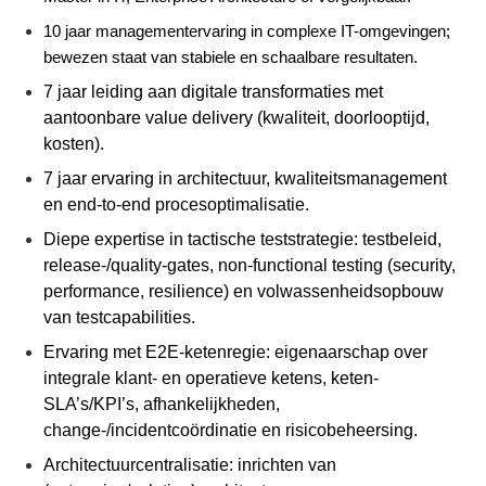
10 jaar managementervaring in complexe IT-omgevingen;
bewezen staat van stabiele en schaalbare resultaten.
7 jaar leiding aan digitale transformaties met
aantoonbare
value
delivery (kwaliteit, doorlooptijd,
kosten).
7 jaar ervaring in architectuur, kwaliteitsmanagement
en end-
to
-end procesoptimalisatie.
Diepe expertise in tactische teststrategie: testbeleid,
release-/
quality
-gates, non-
functional
testing
(security,
performance,
resilience
) en volwassenheidsopbouw
van
testcapabilities
.
Ervaring met E2E-ketenregie: eigenaarschap over
integrale klant- en operatieve ketens, keten-
SLA’s
/
KPI’s
, afhankelijkheden,
change-/incidentcoördinatie en risicobeheersing.
Architectuurcentralisatie: inrichten van