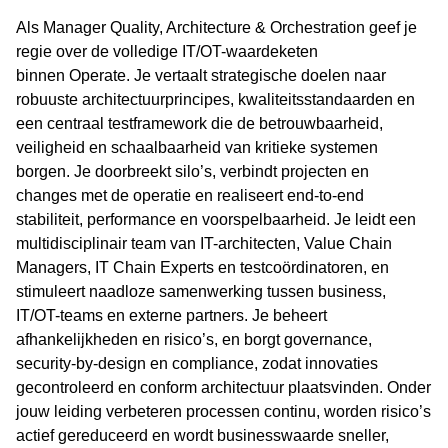
Als Manager
Quality
, Architecture &
Orchestration
geef je
regie over de volledige IT/OT-waardeketen
binnen
Operate
. Je vertaalt strategische doelen naar
robuuste architectuurprincipes, kwaliteitsstandaarden en
een centraal
testframework
die de betrouwbaarheid,
veiligheid en schaalbaarheid van kritieke systemen
borgen. Je doorbreekt silo’s, verbindt projecten en
changes met de operatie en realiseert end-
to
-end
stabiliteit, performance en voorspelbaarheid. Je leidt een
multidisciplinair team van IT-architecten, Value Chain
Managers, IT Chain Experts en testcoördinatoren, en
stimuleert naadloze samenwerking tussen business,
IT/OT-teams en externe partners. Je beheert
afhankelijkheden en risico’s, en borgt
governance
,
security-
by
-design en compliance, zodat innovaties
gecontroleerd en
conform
architectuur plaatsvinden. Onder
jouw leiding verbeteren processen continu, worden risico’s
actief gereduceerd en wordt businesswaarde sneller,