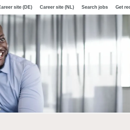
areer site (DE)
Career site (NL)
Search jobs
Get r
account to set up your alert