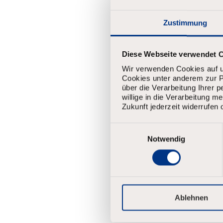
First Na
Zustimmung
Last Nam
Diese Webseite verwendet 
Wir verwenden Cookies auf u
Cookies unter anderem zur Pe
über die Verarbeitung Ihrer 
Email
*
willige in die Verarbeitung 
Zukunft jederzeit widerrufen 
E
i
Passwor
Notwendig
n
Your passw
w
Have at
i
Have up
l
l
Have le
i
Ablehnen
Have le
g
Have le
u
n