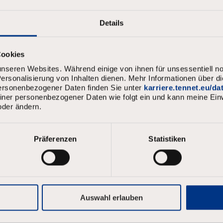
me
*
Details
e
*
Cookies
nseren Websites. Während einige von ihnen für unsessentiell no
rsonalisierung von Inhalten dienen. Mehr Informationen über d
personenbezogener Daten finden Sie unter
karriere.tennet.eu/d
meiner personenbezogener Daten wie folgt ein und kann meine Einw
oder ändern.
d
*
Präferenzen
Statistiken
ord must:
 least 8 characters.
per and lowercase letters, and at least one number and one symbol.
ss than 4 sequential letters.
Auswahl erlauben
ss than 4 repeated characters.
ss than 4 consecutive numbers/etc..