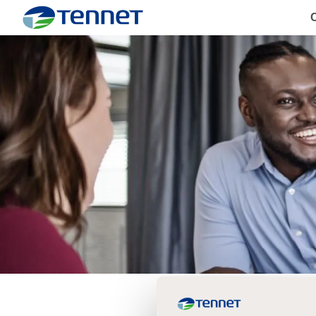
C
TenneT
Create 