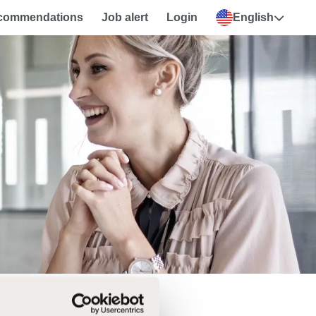
ecommendations
Job alert
Login
English