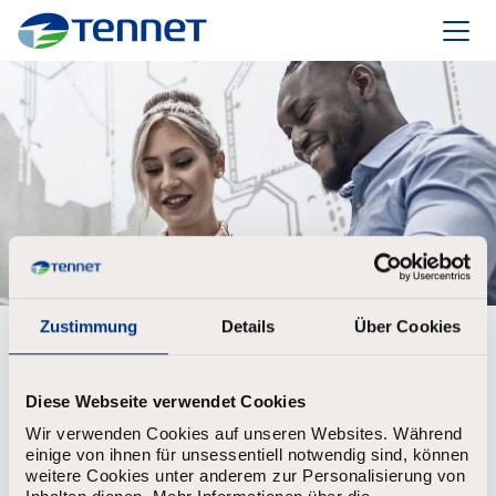
TenneT
Zustimmung
Details
Über Cookies
Create account to set up your alert
First Name
*
Diese Webseite verwendet Cookies
Wir verwenden Cookies auf unseren Websites. Während
einige von ihnen für unsessentiell notwendig sind, können
weitere Cookies unter anderem zur Personalisierung von
Last Name
*