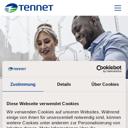
TenneT
Zustimmung
Details
Über Cookies
Create account to set up your alert
First Name
*
Diese Webseite verwendet Cookies
Wir verwenden Cookies auf unseren Websites. Während
einige von ihnen für unsessentiell notwendig sind, können
weitere Cookies unter anderem zur Personalisierung von
Last Name
*