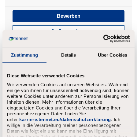
Bewerben
Stelle anzeigen
Zustimmung
Details
Über Cookies
Werkstudent im Bereich Business
Diese Webseite verwendet Cookies
Management & Administration
Wir verwenden Cookies auf unseren Websites. Während
(m/w/d)
einige von ihnen für unsessentiell notwendig sind, können
weitere Cookies unter anderem zur Personalisierung von
Hannover
Befristet
707 - 2.616
Inhalten dienen. Mehr Informationen über die
eingesetzten Cookies und über die Verarbeitung Ihrer
personenbezogener Daten finden Sie
unter
karriere.tennet.eu/datenschutzerklärung
. Ich
Bewerben
willige in die Verarbeitung meiner personenbezogener
Daten wie folgt ein und kann meine Einwilligung mit
Stelle anzeigen
Wirkung für die Zukunft jederzeit widerrufen oder ändern.