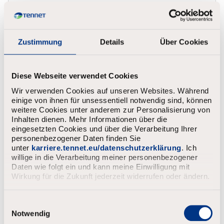
Stelle anzeigen
Zustimmung
Details
Über Cookies
Diese Webseite verwendet Cookies
Project Lead IT
Wir verwenden Cookies auf unseren Websites. Während
einige von ihnen für unsessentiell notwendig sind, können
Arnheim
Unbefristet
4.816 - 9.472
weitere Cookies unter anderem zur Personalisierung von
Inhalten dienen. Mehr Informationen über die
eingesetzten Cookies und über die Verarbeitung Ihrer
Bewerben
personenbezogener Daten finden Sie
unter
karriere.tennet.eu/datenschutzerklärung
. Ich
willige in die Verarbeitung meiner personenbezogener
Stelle anzeigen
Daten wie folgt ein und kann meine Einwilligung mit
Wirkung für die Zukunft jederzeit widerrufen oder ändern.
E
i
Notwendig
n