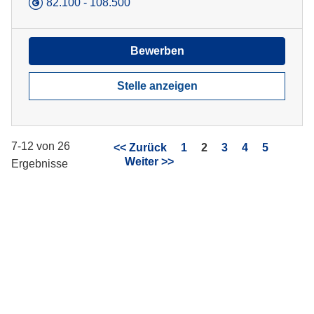
82.100 - 108.500
Bewerben
Stelle anzeigen
7-12 von 26
Seite
<< Zurück
1
2
3
4
5
Weiter >>
Ergebnisse