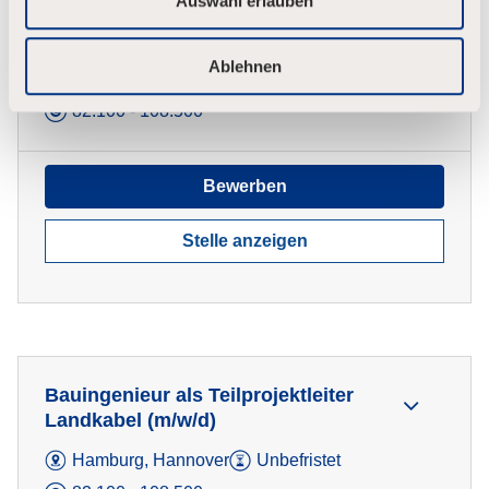
Auswahl erlauben
l
Ingenieur für Netzplanung und
Spannungsanalysen (m/w/d)
Ablehnen
Bayreuth, Lehrte
Unbefristet
82.100 - 108.500
Bewerben
Stelle anzeigen
Bauingenieur als Teilprojektleiter
Landkabel (m/w/d)
Hamburg, Hannover
Unbefristet