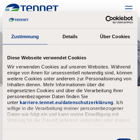
TenneT
Zustimmung
Details
Über Cookies
Diese Webseite verwendet Cookies
Wir verwenden Cookies auf unseren Websites. Während
einige von ihnen für unsessentiell notwendig sind, können
weitere Cookies unter anderem zur Personalisierung von
Inhalten dienen. Mehr Informationen über die
eingesetzten Cookies und über die Verarbeitung Ihrer
personenbezogener Daten finden Sie
Bereits registriert?
unter
karriere.tennet.eu/datenschutzerklärung
. Ich
willige in die Verarbeitung meiner personenbezogener
Anmeldung
Benutzername
Daten wie folgt ein und kann meine Einwilligung mit
Wirkung für die Zukunft jederzeit widerrufen oder ändern.
E
Passwort